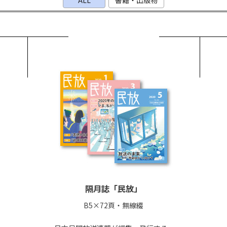
ALL
書籍・出版物
隔月誌「民放」
B5×72頁・無線綴