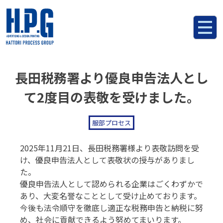
コ
ン
テ
ン
ツ
へ
長田税務署より優良申告法人とし
ス
キ
て2度目の表敬を受けました。
ッ
プ
服部プロセス
2025年11月21日、長田税務署様より表敬訪問を受
け、優良申告法人として表敬状の授与がありまし
た。
優良申告法人として認められる企業はごくわずかで
あり、大変名誉なこととして受け止めております。
今後も法令順守を徹底し適正な税務申告と納税に努
め、社会に貢献できるよう努めてまいります。